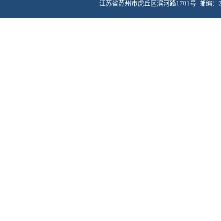
江苏省苏州市虎丘区滨河路1701号 邮编：215011