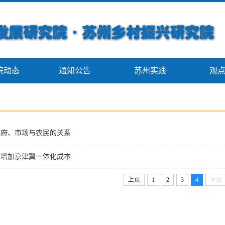
院动态
通知公告
苏州实践
观
政府、市场与农民的关系
划增加京津冀一体化成本
上页
1
2
3
4
下页